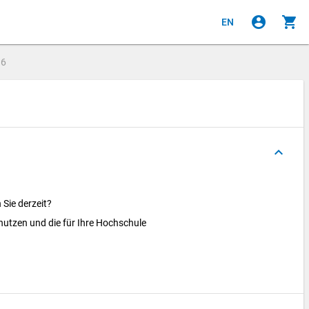
account_circle
shopping_cart
EN
e
6
keyboard_arrow_up
 Sie derzeit?
enutzen und die für Ihre Hochschule