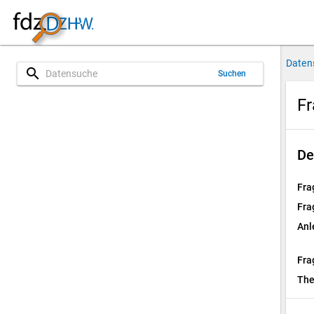
Daten
search
Suchen
Fr
De
Fra
Fra
Anl
Fra
Th