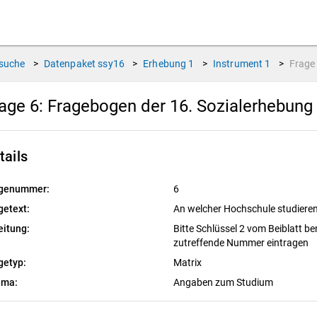
suche
>
Datenpaket
ssy16
>
Erhebung
1
>
Instrument
1
>
Frag
age 6:
Fragebogen der 16. Sozialerhebung
tails
genummer:
6
getext:
An welcher Hochschule studieren
eitung:
Bitte Schlüssel 2 vom Beiblatt b
zutreffende Nummer eintragen
getyp:
Matrix
ema:
Angaben zum Studium