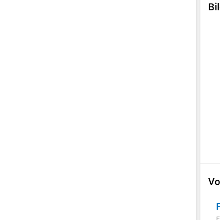
Bi
Vo
F