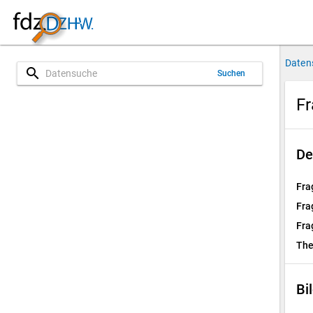
Daten
search
Suchen
Fr
De
Fra
Fra
Fra
Th
Bi