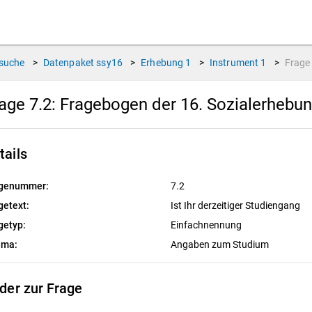
suche
>
Datenpaket
ssy16
>
Erhebung
1
>
Instrument
1
>
Frag
age 7.2:
Fragebogen der 16. Sozialerhebu
tails
genummer:
7.2
getext:
Ist Ihr derzeitiger Studiengang
getyp:
Einfachnennung
ema:
Angaben zum Studium
lder zur Frage