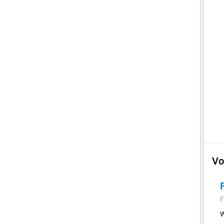
Vo
F
W