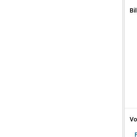
Bi
Vo