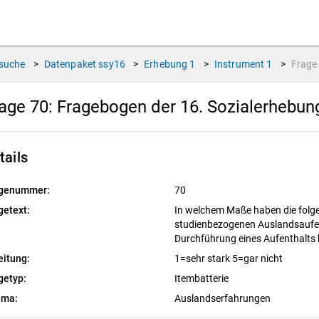
suche
>
Datenpaket
ssy16
>
Erhebung
1
>
Instrument
1
>
Frag
age 70:
Fragebogen der 16. Sozialerhebu
tails
genummer:
70
getext:
In welchem Maße haben die folge
studienbezogenen Auslandsaufent
Durchführung eines Aufenthalts 
eitung:
1=sehr stark 5=gar nicht
getyp:
Itembatterie
ema:
Auslandserfahrungen