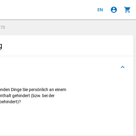
account_circle
shopping_cart
EN
e
70
ng
keyboard_arrow_up
nden Dinge Sie persönlich an einem
halt gehindert (bzw. bei der
behindert)?