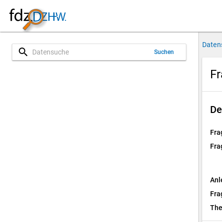
Daten
search
Suchen
Fr
De
Fra
Fra
Anl
Fra
Th