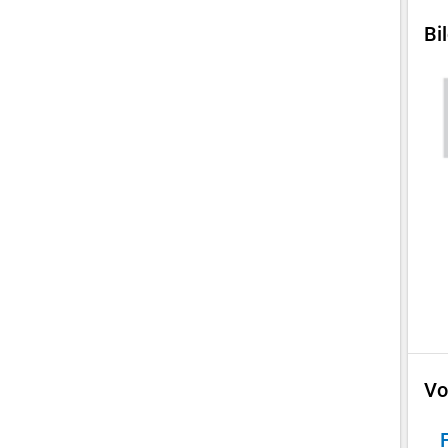
Bi
Vo