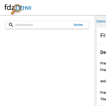
Daten
search
Suchen
Fr
De
Fra
Fra
Anl
Fra
Th