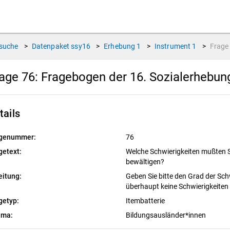
suche
>
Datenpaket
ssy16
>
Erhebung
1
>
Instrument
1
>
Frag
age 76:
Fragebogen der 16. Sozialerhebu
tails
genummer:
76
getext:
Welche Schwierigkeiten mußten S
bewältigen?
eitung:
Geben Sie bitte den Grad der Sch
überhaupt keine Schwierigkeiten
getyp:
Itembatterie
ema:
Bildungsausländer*innen