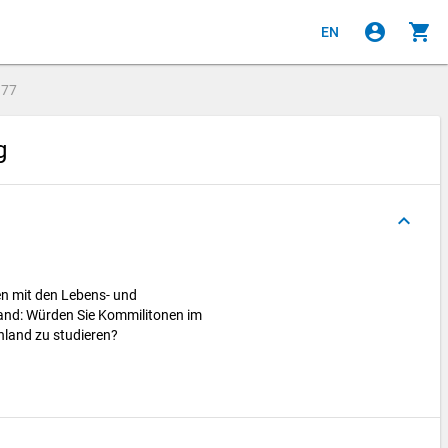
account_circle
shopping_cart
EN
e
77
ng
keyboard_arrow_up
n mit den Lebens- und
and: Würden Sie Kommilitonen im
hland zu studieren?