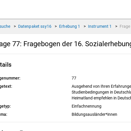
suche
>
Datenpaket
ssy16
>
Erhebung
1
>
Instrument
1
>
Frag
age 77:
Fragebogen der 16. Sozialerhebu
tails
genummer:
77
getext:
Ausgehend von Ihren Erfahrunge
Studienbedingungen in Deutschl
Heimatland empfehlen in Deutsc
getyp:
Einfachnennung
ema:
Bildungsausländer*innen