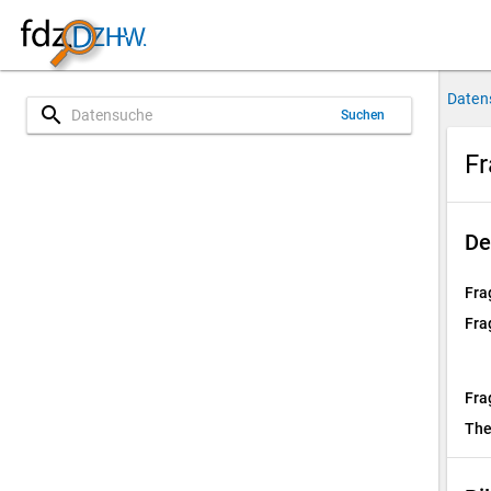
Daten
search
Suchen
Fr
De
Fra
Fra
Fra
Th