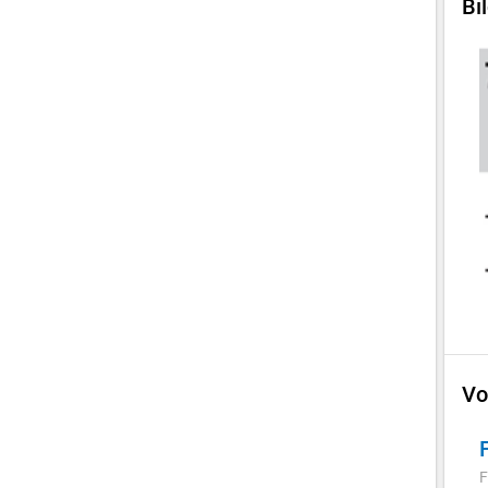
Bi
Vo
F