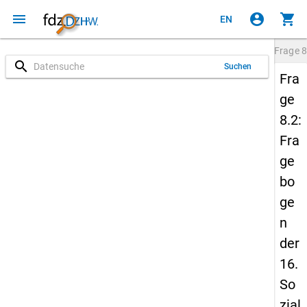
menu
account_circle
shopping_cart
EN
Frage
8
search
Suchen
Fra
ge
8.2:
Fra
ge
bo
ge
n
der
16.
So
zial