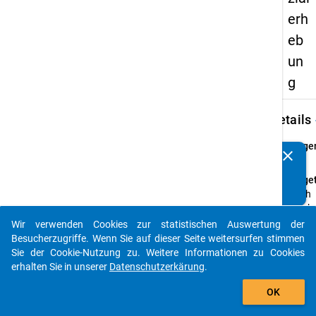
erh
eb
un
g
keybo
Details
Frage
clear
Kennen Sie Publikationen, die auf Basis unserer
8.2
Datenpakete entstanden sind? Dann teilen Sie uns diese
Fraget
bitte mit...
Nach
welch
Fachs
Wir verwenden Cookies zur statistischen Auswertung der
auto_stories
fand d
Besucherzugriffe. Wenn Sie auf dieser Seite weitersurfen stimmen
Wechs
Sie der Cookie-Nutzung zu. Weitere Informationen zu Cookies
statt?
erhalten Sie in unserer
Datenschutzerkärung
.
add_shopping_cart
Frage
OK
Offen