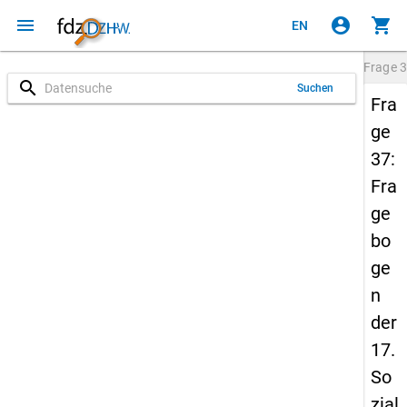
menu
account_circle
shopping_cart
EN
Frage
3
search
Suchen
Fra
ge
37:
Fra
ge
bo
ge
n
der
17.
So
zial