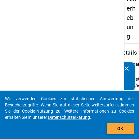
erh
eb
un
g
keybo
Details
Frage
clear
Kennen Sie Publikationen, die auf Basis unserer
37
Datenpakete entstanden sind? Dann teilen Sie uns diese
Fraget
bitte mit...
Welche
höchs
Schul
Wir verwenden Cookies zur statistischen Auswertung der
auto_stories
Ihres
Besucherzugriffe. Wenn Sie auf dieser Seite weitersurfen stimmen
Vaters
Sie der Cookie-Nutzung zu. Weitere Informationen zu Cookies
Mutte
erhalten Sie in unserer
Datenschutzerkärung
.
add_shopping_cart
Frage
OK
Einfa