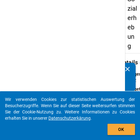
zial
erh
eb
un
g
keybo
Details
clear
Kennen Sie Publikationen, die auf Basis unserer
Frage
Datenpakete entstanden sind? Dann teilen Sie uns diese
03.2
bitte mit...
Fraget
Haben 
Wir verwenden Cookies zur statistischen Auswertung der
Absic
auto_stories
Besucherzugriffe. Wenn Sie auf dieser Seite weitersurfen stimmen
derzei
Sie der Cookie-Nutzung zu. Weitere Informationen zu Cookies
anges
erhalten Sie in unserer
Datenschutzerkärung
.
Abschl
add_shopping_cart
Maste
OK
zu abs