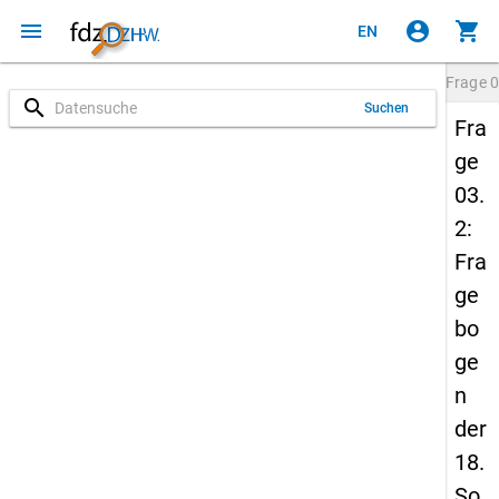
menu
account_circle
shopping_cart
EN
Frage
0
search
Suchen
Fra
ge
03.
2:
Fra
ge
bo
ge
n
der
18.
So