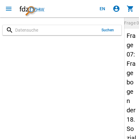
menu
account_circle
shopping_cart
EN
Frage
0
search
Suchen
Fra
ge
07:
Fra
ge
bo
ge
n
der
18.
So
zial