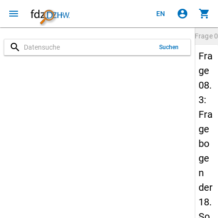
menu
account_circle
shopping_cart
EN
Frage
0
search
Suchen
Fra
ge
08.
3:
Fra
ge
bo
ge
n
der
18.
So