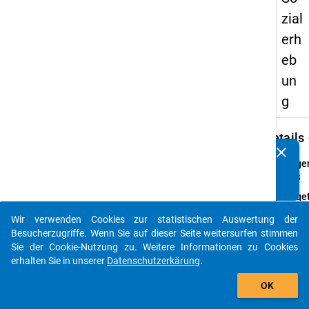
zial
erh
eb
un
g
keybo
Details
clear
Kennen Sie Publikationen, die auf Basis unserer
Frage
Datenpakete entstanden sind? Dann teilen Sie uns diese
08.3
bitte mit...
Fraget
Wie la
Wir verwenden Cookies zur statistischen Auswertung der
haben 
auto_stories
Besucherzugriffe. Wenn Sie auf dieser Seite weitersurfen stimmen
Studi
Sie der Cookie-Nutzung zu. Weitere Informationen zu Cookies
unter
erhalten Sie in unserer
Datenschutzerkärung
.
Frage
add_shopping_cart
Offen
OK
Them