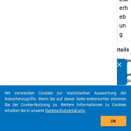
erh
eb
un
g
keybo
Details
Frage
clear
Kennen Sie Publikationen, die auf Basis unserer
21
Datenpakete entstanden sind? Dann teilen Sie uns diese
Fraget
bitte mit...
Wie gu
beher
Sie – 
Wir verwenden Cookies zur statistischen Auswertung der
auto_stories
Ihrer
Besucherzugriffe. Wenn Sie auf dieser Seite weitersurfen stimmen
Mutte
Sie der Cookie-Nutzung zu. Weitere Informationen zu Cookies
– die
erhalten Sie in unserer
Datenschutzerkärung
.
folge
add_shopping_cart
OK
Sprac
Frage