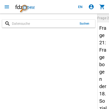
menu
account_circle
shopping_cart
EN
Frage
2
search
Suchen
Fra
ge
21:
Fra
ge
bo
ge
n
der
18.
So
zial