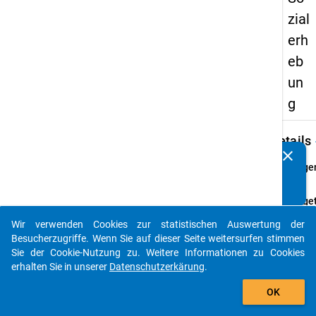
zial
erh
eb
un
g
keybo
Details
clear
Kennen Sie Publikationen, die auf Basis unserer
Frage
Datenpakete entstanden sind? Dann teilen Sie uns diese
22.1
bitte mit...
Fraget
Werde
Wir verwenden Cookies zur statistischen Auswertung der
im
auto_stories
Besucherzugriffe. Wenn Sie auf dieser Seite weitersurfen stimmen
laufe
Sie der Cookie-Nutzung zu. Weitere Informationen zu Cookies
Semes
erhalten Sie in unserer
Datenschutzerkärung
.
nach 
add_shopping_cart
BAfö
OK
geför