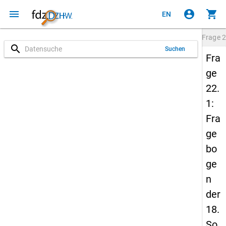
menu
account_circle
shopping_cart
EN
Frage
2
search
Suchen
Fra
ge
22.
1:
Fra
ge
bo
ge
n
der
18.
So