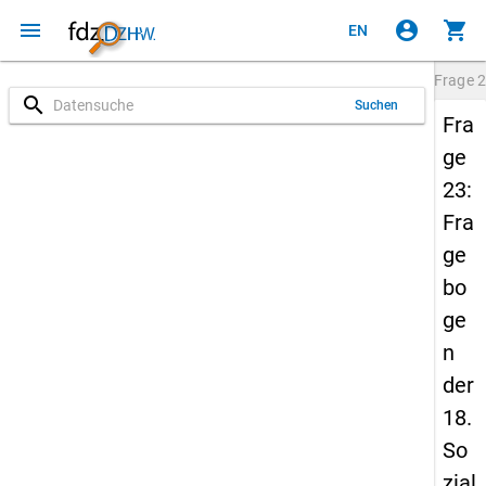
menu
account_circle
shopping_cart
EN
Frage
2
search
Suchen
Fra
ge
23:
Fra
ge
bo
ge
n
der
18.
So
zial