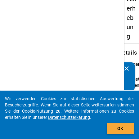
erh
eb
un
g
keybo
Details
Frage
clear
Kennen Sie Publikationen, die auf Basis unserer
23
Datenpakete entstanden sind? Dann teilen Sie uns diese
Fraget
bitte mit...
Habe
Sie
währe
Wir verwenden Cookies zur statistischen Auswertung der
auto_stories
Ihres
Besucherzugriffe. Wenn Sie auf dieser Seite weitersurfen stimmen
Studi
Sie der Cookie-Nutzung zu. Weitere Informationen zu Cookies
schon
erhalten Sie in unserer
Datenschutzerkärung
.
einma
add_shopping_cart
OK
einen
Antra