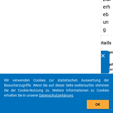
erh
eb
un
g
keybo
Details
Frage
clear
Kennen Sie Publikationen, die auf Basis unserer
24
Datenpakete entstanden sind? Dann teilen Sie uns diese
Fraget
bitte mit...
Aus w
Grund
bisher
Wir verwenden Cookies zur statistischen Auswertung der
auto_stories
BAföG
Besucherzugriffe. Wenn Sie auf dieser Seite weitersurfen stimmen
gestel
Sie der Cookie-Nutzung zu. Weitere Informationen zu Cookies
werden
erhalten Sie in unserer
Datenschutzerkärung
.
Somme
add_shopping_cart
OK
2006 n
dem B