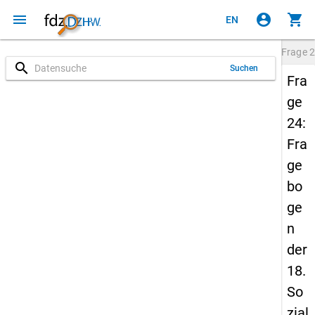
menu
account_circle
shopping_cart
EN
Frage
2
search
Suchen
Fra
ge
24:
Fra
ge
bo
ge
n
der
18.
So
zial