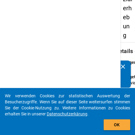
erh
eb
un
g
keybo
Details
Frage
clear
Kennen Sie Publikationen, die auf Basis unserer
25
Datenpakete entstanden sind? Dann teilen Sie uns diese
Fraget
bitte mit...
Wie vi
Ihnen
durchs
Wir verwenden Cookies zur statistischen Auswertung der
auto_stories
Monat
Besucherzugriffe. Wenn Sie auf dieser Seite weitersurfen stimmen
Somme
Sie der Cookie-Nutzung zu. Weitere Informationen zu Cookies
2006 
erhalten Sie in unserer
Datenschutzerkärung
.
Verfü
add_shopping_cart
OK
Sie bit
zutref