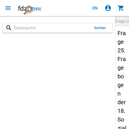
menu
account_circle
shopping_cart
EN
Frage
2
search
Suchen
Fra
ge
25:
Fra
ge
bo
ge
n
der
18.
So
zial