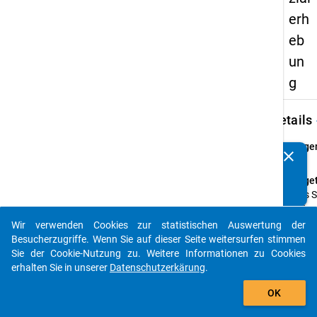
erh
eb
un
g
keybo
Details
Frage
clear
Kennen Sie Publikationen, die auf Basis unserer
32
Datenpakete entstanden sind? Dann teilen Sie uns diese
Fraget
bitte mit...
Falls 
Mittag
oder n
Wir verwenden Cookies zur statistischen Auswertung der
auto_stories
in die
Besucherzugriffe. Wenn Sie auf dieser Seite weitersurfen stimmen
Mensa
Sie der Cookie-Nutzung zu. Weitere Informationen zu Cookies
gehen
erhalten Sie in unserer
Datenschutzerkärung
.
hinder
add_shopping_cart
OK
daran
Frage