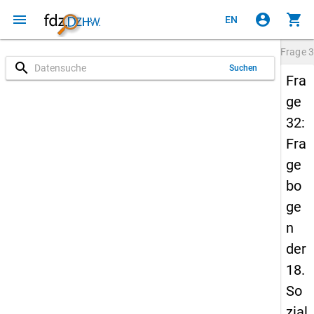
menu
account_circle
shopping_cart
EN
Frage
3
search
Suchen
Fra
ge
32:
Fra
ge
bo
ge
n
der
18.
So
zial