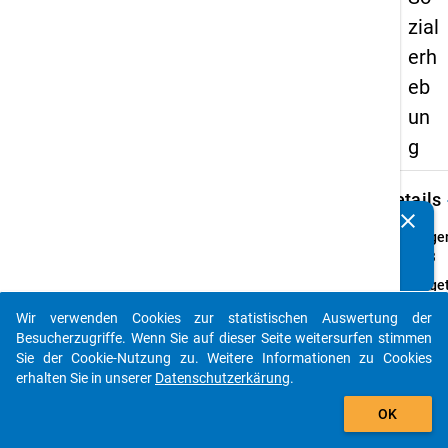
zial
erh
eb
un
g
keybo
Details
clear
Kennen Sie Publikationen, die auf Basis unserer
Frage
Datenpakete entstanden sind? Dann teilen Sie uns diese
41.3
bitte mit...
Fraget
Sind S
Wir verwenden Cookies zur statistischen Auswertung der
Ihre
auto_stories
Besucherzugriffe. Wenn Sie auf dieser Seite weitersurfen stimmen
gesund
Sie der Cookie-Nutzung zu. Weitere Informationen zu Cookies
Schäd
erhalten Sie in unserer
Datenschutzerkärung
.
Studi
add_shopping_cart
beeint
OK
Frage