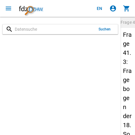
menu
account_circle
shopping_cart
EN
Frage
4
search
Suchen
Fra
ge
41.
3:
Fra
ge
bo
ge
n
der
18.
So