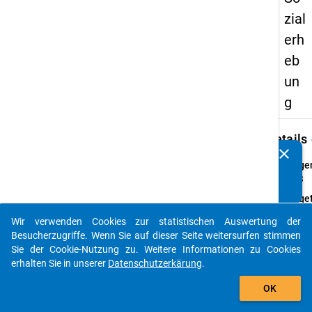
zial
erh
eb
un
g
keybo
Details
clear
Kennen Sie Publikationen, die auf Basis unserer
Frage
Datenpakete entstanden sind? Dann teilen Sie uns diese
41.3
bitte mit...
Fraget
Sind S
Wir verwenden Cookies zur statistischen Auswertung der
Ihre
auto_stories
Besucherzugriffe. Wenn Sie auf dieser Seite weitersurfen stimmen
gesund
Sie der Cookie-Nutzung zu. Weitere Informationen zu Cookies
Schäd
erhalten Sie in unserer
Datenschutzerkärung
.
Studi
add_shopping_cart
beeint
OK
Frage