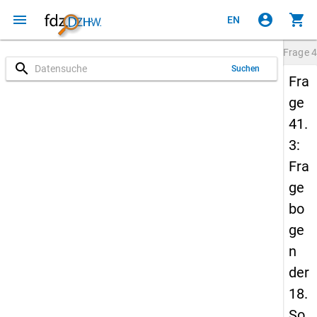
menu
account_circle
shopping_cart
EN
Frage
4
search
Suchen
Fra
ge
41.
3:
Fra
ge
bo
ge
n
der
18.
So