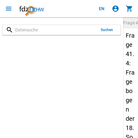
menu
account_circle
shopping_cart
EN
Frage
4
search
Suchen
Fra
ge
41.
4:
Fra
ge
bo
ge
n
der
18.
So