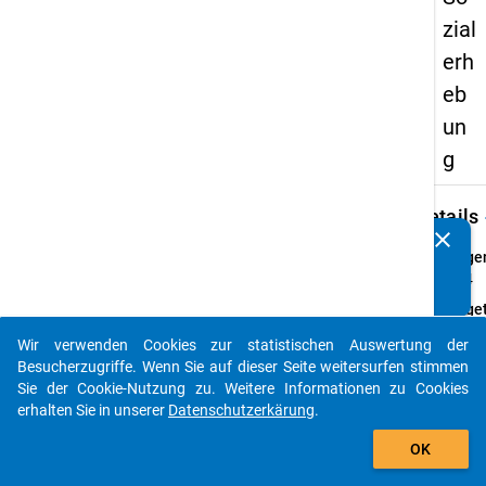
zial
erh
eb
un
g
keybo
Details
clear
Kennen Sie Publikationen, die auf Basis unserer
Frage
Datenpakete entstanden sind? Dann teilen Sie uns diese
41.4
bitte mit...
Fraget
Falls 
Wir verwenden Cookies zur statistischen Auswertung der
Sie bi
auto_stories
Besucherzugriffe. Wenn Sie auf dieser Seite weitersurfen stimmen
Grad 
Sie der Cookie-Nutzung zu. Weitere Informationen zu Cookies
Beein
erhalten Sie in unserer
Datenschutzerkärung
.
an.
add_shopping_cart
Frage
OK
Itemba