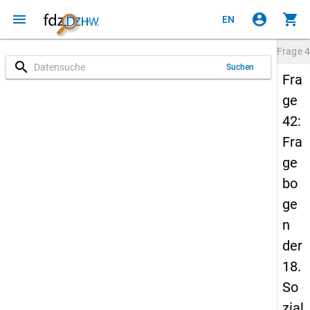
menu
account_circle
shopping_cart
EN
Frage
4
search
Suchen
Fra
ge
42:
Fra
ge
bo
ge
n
der
18.
So
zial