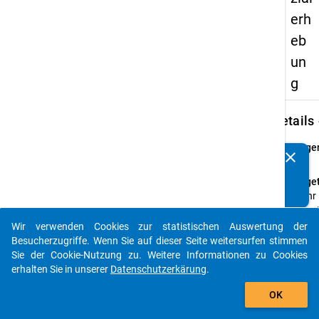
erh
eb
un
g
keybo
Details
Frage
clear
Kennen Sie Publikationen, die auf Basis unserer
42
Datenpakete entstanden sind? Dann teilen Sie uns diese
Fraget
bitte mit...
Ist Ihr
Vater/
Mutte
Wir verwenden Cookies zur statistischen Auswertung der
auto_stories
Besucherzugriffe. Wenn Sie auf dieser Seite weitersurfen stimmen
Frage
Sie der Cookie-Nutzung zu. Weitere Informationen zu Cookies
Einfa
erhalten Sie in unserer
Datenschutzerkärung
.
Them
add_shopping_cart
Angab
OK
über d