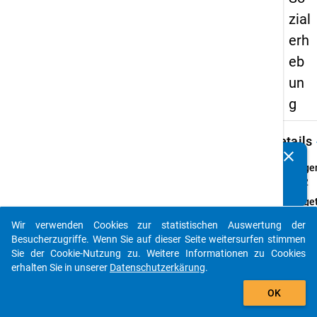
zial
erh
eb
un
g
keybo
Details
clear
Kennen Sie Publikationen, die auf Basis unserer
Frage
Datenpakete entstanden sind? Dann teilen Sie uns diese
46.2
bitte mit...
Fraget
Haben 
Wir verwenden Cookies zur statistischen Auswertung der
letzte
auto_stories
Besucherzugriffe. Wenn Sie auf dieser Seite weitersurfen stimmen
Monat
Sie der Cookie-Nutzung zu. Weitere Informationen zu Cookies
angek
erhalten Sie in unserer
Datenschutzerkärung
.
Theme
add_shopping_cart
ein
OK
Berat
des