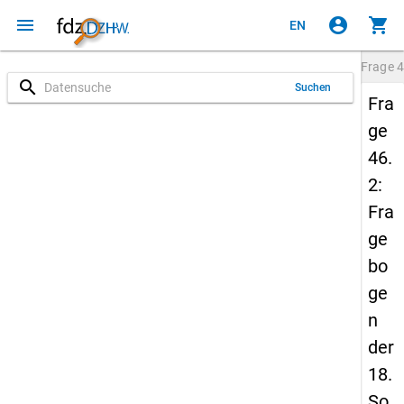
menu
account_circle
shopping_cart
EN
Frage
4
search
Suchen
Fra
ge
46.
2:
Fra
ge
bo
ge
n
der
18.
So