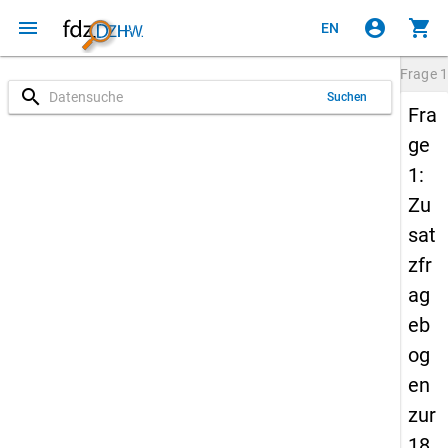
menu
account_circle
shopping_cart
EN
Frage
1
search
Suchen
Fra
ge
1:
Zu
sat
zfr
ag
eb
og
en
zur
18.