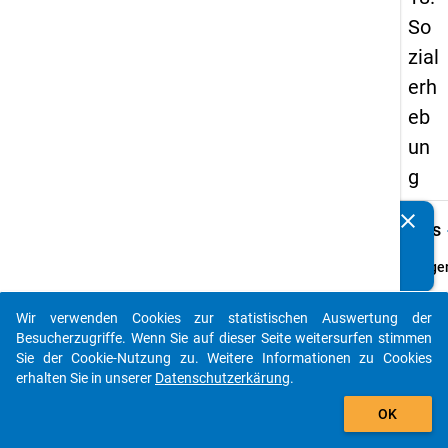
So
zial
erh
eb
un
g
clear
keybo
Kennen Sie Publikationen, die auf Basis unserer
Details
Datenpakete entstanden sind? Dann teilen Sie uns diese
bitte mit...
Frage
1
Fraget
Wir verwenden Cookies zur statistischen Auswertung der
auto_stories
Wie
Besucherzugriffe. Wenn Sie auf dieser Seite weitersurfen stimmen
viele
Sie der Cookie-Nutzung zu. Weitere Informationen zu Cookies
Kinder
erhalten Sie in unserer
Datenschutzerkärung
.
haben
add_shopping_cart
OK
Sie?
Einfü