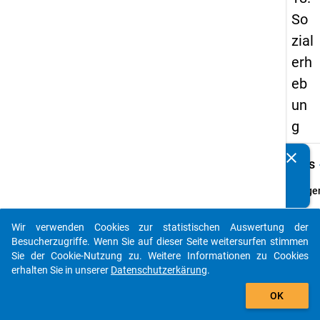
So
zial
erh
eb
un
g
clear
keybo
Kennen Sie Publikationen, die auf Basis unserer
Details
Datenpakete entstanden sind? Dann teilen Sie uns diese
bitte mit...
Frage
3.2
Fraget
Wir verwenden Cookies zur statistischen Auswertung der
auto_stories
Leben 
Besucherzugriffe. Wenn Sie auf dieser Seite weitersurfen stimmen
Ihrem
Sie der Cookie-Nutzung zu. Weitere Informationen zu Cookies
Haush
erhalten Sie in unserer
Datenschutzerkärung
.
Hochs
add_shopping_cart
OK
gemei
mit ei