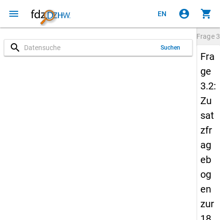
menu
account_circle
shopping_cart
EN
Frage
3
search
Suchen
Fra
ge
3.2:
Zu
sat
zfr
ag
eb
og
en
zur
18.