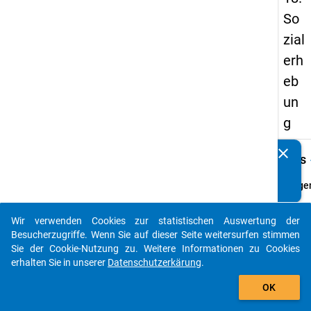
So
zial
erh
eb
un
g
clear
keybo
Kennen Sie Publikationen, die auf Basis unserer
Details
Datenpakete entstanden sind? Dann teilen Sie uns diese
bitte mit...
Frage
5.1
Fraget
Wir verwenden Cookies zur statistischen Auswertung der
auto_stories
Wie vi
Besucherzugriffe. Wenn Sie auf dieser Seite weitersurfen stimmen
Stund
Sie der Cookie-Nutzung zu. Weitere Informationen zu Cookies
wird I
erhalten Sie in unserer
Datenschutzerkärung
.
(jüngs
add_shopping_cart
OK
Kind
durch