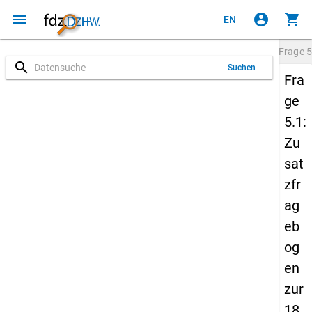
menu
account_circle
shopping_cart
EN
Frage
5
search
Suchen
Fra
ge
5.1:
Zu
sat
zfr
ag
eb
og
en
zur
18.