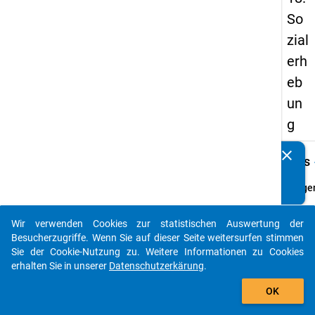
So
zial
erh
eb
un
g
clear
keybo
Kennen Sie Publikationen, die auf Basis unserer
Details
Datenpakete entstanden sind? Dann teilen Sie uns diese
bitte mit...
Frage
9
Fraget
Wir verwenden Cookies zur statistischen Auswertung der
auto_stories
Was b
Besucherzugriffe. Wenn Sie auf dieser Seite weitersurfen stimmen
Sie mo
Sie der Cookie-Nutzung zu. Weitere Informationen zu Cookies
für di
erhalten Sie in unserer
Datenschutzerkärung
.
Ihnen 
add_shopping_cart
OK
Betre
für Ihr