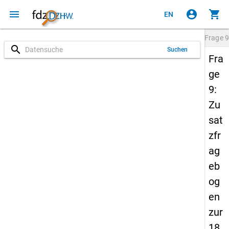
menu
account_circle
shopping_cart
EN
Frage
9
search
Suchen
Fra
ge
9:
Zu
sat
zfr
ag
eb
og
en
zur
18.