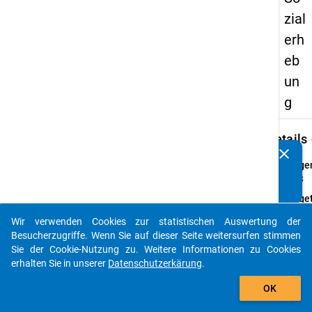
zial
erh
eb
un
g
keybo
Details
clear
Kennen Sie Publikationen, die auf Basis unserer
Frage
Datenpakete entstanden sind? Dann teilen Sie uns diese
04.3
bitte mit...
Fraget
Wie vi
Wir verwenden Cookies zur statistischen Auswertung der
Semes
auto_stories
Besucherzugriffe. Wenn Sie auf dieser Seite weitersurfen stimmen
Sie in
Sie der Cookie-Nutzung zu. Weitere Informationen zu Cookies
ursprü
erhalten Sie in unserer
Datenschutzerkärung
.
gewäh
add_shopping_cart
Studi
OK
einge