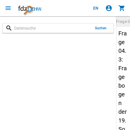
menu
account_circle
shopping_cart
EN
Frage
0
search
Suchen
Fra
ge
04.
3:
Fra
ge
bo
ge
n
der
19.
So