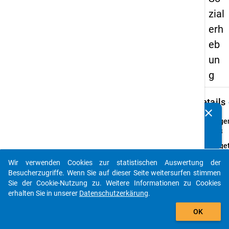
zial
erh
eb
un
g
keybo
Details
clear
Kennen Sie Publikationen, die auf Basis unserer
Frage
Datenpakete entstanden sind? Dann teilen Sie uns diese
05.3
bitte mit...
Fraget
Wie vi
Wir verwenden Cookies zur statistischen Auswertung der
Monat
auto_stories
Besucherzugriffe. Wenn Sie auf dieser Seite weitersurfen stimmen
Erwer
Sie der Cookie-Nutzung zu. Weitere Informationen zu Cookies
ersten
erhalten Sie in unserer
Datenschutzerkärung
.
Absch
add_shopping_cart
haben 
OK
dem
Maste