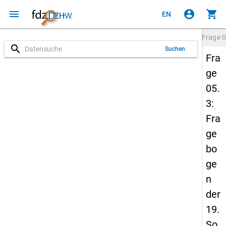
menu
account_circle
shopping_cart
EN
Frage
0
search
Suchen
Fra
ge
05.
3:
Fra
ge
bo
ge
n
der
19.
So