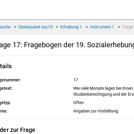
suche
>
Datenpaket
ssy19
>
Erhebung
1
>
Instrument
1
>
Frag
age 17:
Fragebogen der 19. Sozialerhebu
tails
genummer:
17
getext:
Wie viele Monate lagen bei Ihne
Studienberechtigung und der Er
getyp:
Offen
ema:
Angaben zur Vorbildung
lder zur Frage