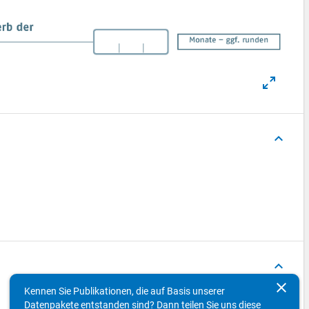
keyboard_arrow_up
keyboard_arrow_up
clear
Kennen Sie Publikationen, die auf Basis unserer
Datenpakete entstanden sind? Dann teilen Sie uns diese