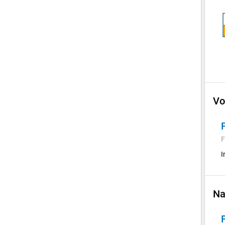
Vo
F
I
Na