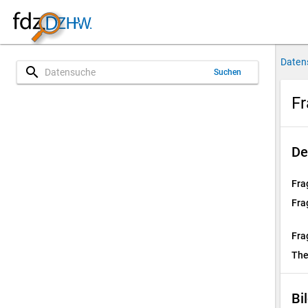
Daten
search
Suchen
Fr
De
Fra
Fra
Fra
Th
Bi