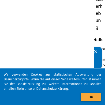
erh
eb
un
g
keybo
Details
Frage
clear
Kennen Sie Publikationen, die auf Basis unserer
20
Datenpakete entstanden sind? Dann teilen Sie uns diese
Fraget
bitte mit...
Wie ho
die A
für die
Wir verwenden Cookies zur statistischen Auswertung der
auto_stories
nachf
Besucherzugriffe. Wenn Sie auf dieser Seite weitersurfen stimmen
aufge
Sie der Cookie-Nutzung zu. Weitere Informationen zu Cookies
Positi
erhalten Sie in unserer
Datenschutzerkärung
.
Leben
add_shopping_cart
OK
Was b
Sie da