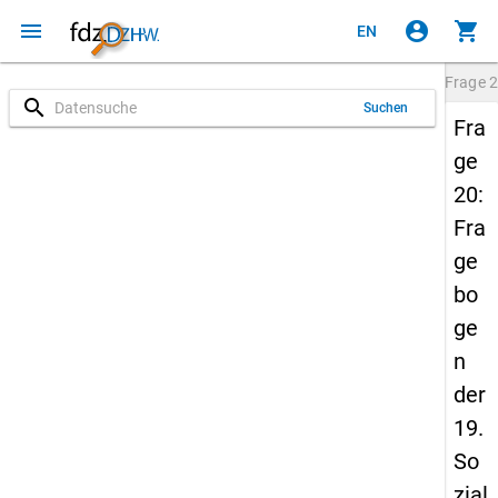
menu
account_circle
shopping_cart
EN
Frage
2
search
Suchen
Fra
ge
20:
Fra
ge
bo
ge
n
der
19.
So
zial