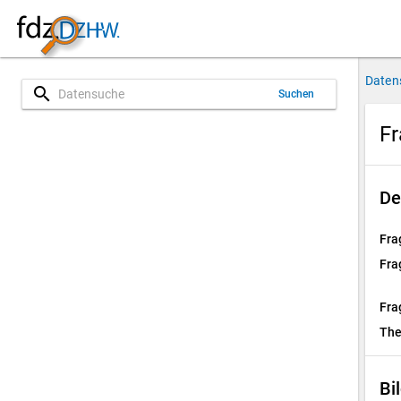
Daten
search
Suchen
Fr
De
Fra
Fra
Fra
Th
Bi