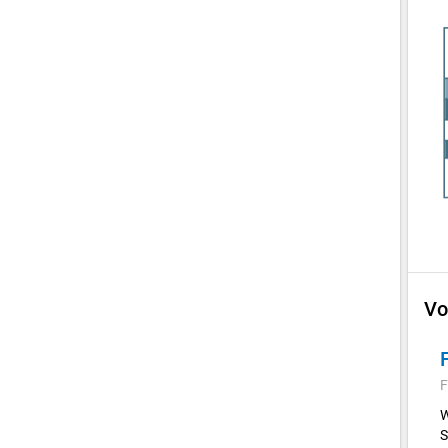
Vo
F
W
S