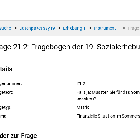
suche
>
Datenpaket
ssy19
>
Erhebung
1
>
Instrument
1
>
Frag
age 21.2:
Fragebogen der 19. Sozialerheb
tails
genummer:
21.2
getext:
Falls ja: Mussten Sie für das 
bezahlen?
getyp:
Matrix
ema:
Finanzielle Situation im Somme
lder zur Frage