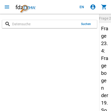
menu
account_circle
shopping_cart
EN
Frage
2
search
Suchen
Fra
ge
23.
4:
Fra
ge
bo
ge
n
der
19.
So