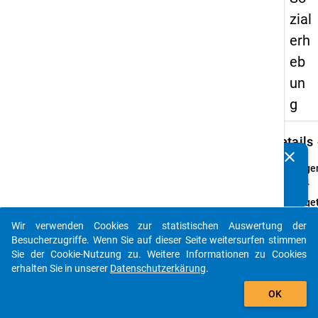
zial
erh
eb
un
g
keybo
Details
clear
Kennen Sie Publikationen, die auf Basis unserer
Frage
Datenpakete entstanden sind? Dann teilen Sie uns diese
23.4
bitte mit...
Fraget
Ist in
Wir verwenden Cookies zur statistischen Auswertung der
Förde
auto_stories
Besucherzugriffe. Wenn Sie auf dieser Seite weitersurfen stimmen
ein Zu
Sie der Cookie-Nutzung zu. Weitere Informationen zu Cookies
enthal
erhalten Sie in unserer
Datenschutzerkärung
.
Frage
add_shopping_cart
Einfa
OK
Them