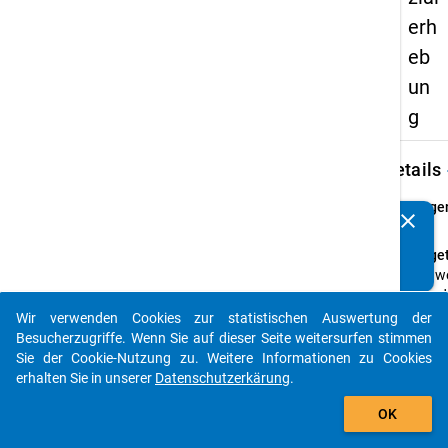
erh
eb
un
g
keybo
Details
Frage
clear
Kennen Sie Publikationen, die auf Basis unserer
25
Datenpakete entstanden sind? Dann teilen Sie uns diese
Fraget
bitte mit...
Aus w
Grund
bisher
Wir verwenden Cookies zur statistischen Auswertung der
auto_stories
BAföG
Besucherzugriffe. Wenn Sie auf dieser Seite weitersurfen stimmen
gestel
Sie der Cookie-Nutzung zu. Weitere Informationen zu Cookies
werden
erhalten Sie in unserer
Datenschutzerkärung
.
Somme
add_shopping_cart
OK
2009 n
dem B