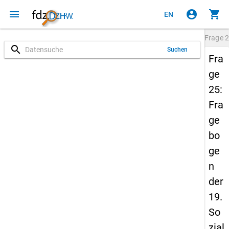
menu
account_circle
shopping_cart
EN
Frage
2
search
Suchen
Fra
ge
25:
Fra
ge
bo
ge
n
der
19.
So
zial