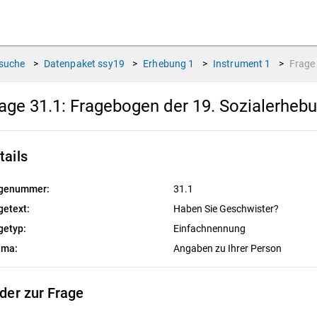
suche
>
Datenpaket
ssy19
>
Erhebung
1
>
Instrument
1
>
Frag
age 31.1:
Fragebogen der 19. Sozialerheb
tails
genummer:
31.1
getext:
Haben Sie Geschwister?
getyp:
Einfachnennung
ema:
Angaben zu Ihrer Person
lder zur Frage