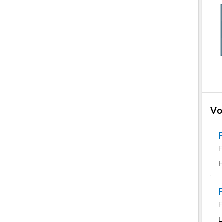
Vo
F
H
F
L