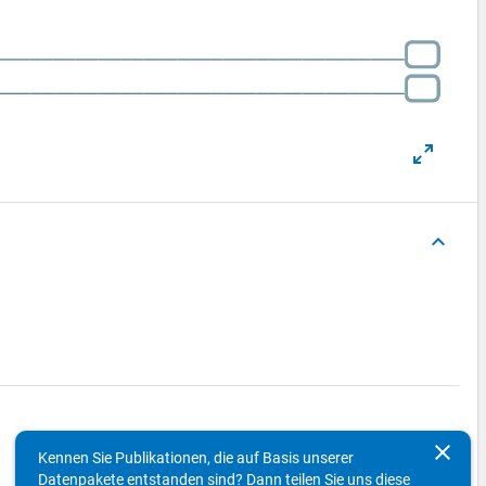
keyboard_arrow_up
clear
Kennen Sie Publikationen, die auf Basis unserer
Datenpakete entstanden sind? Dann teilen Sie uns diese