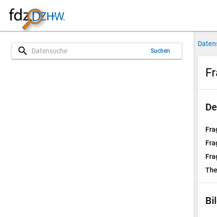
Daten
search
Suchen
Fr
De
Fra
Fra
Fra
Th
Bi