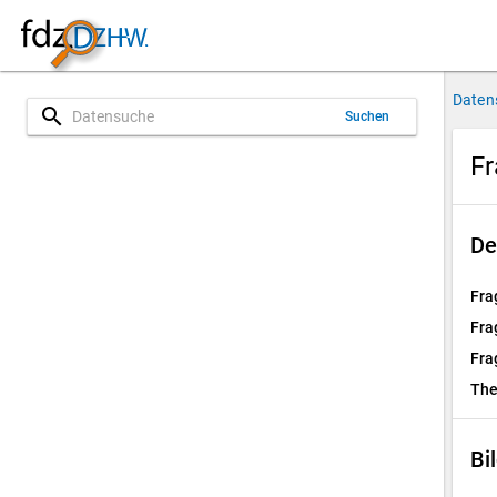
Daten
search
Suchen
Fr
De
Fra
Fra
Fra
Th
Bi