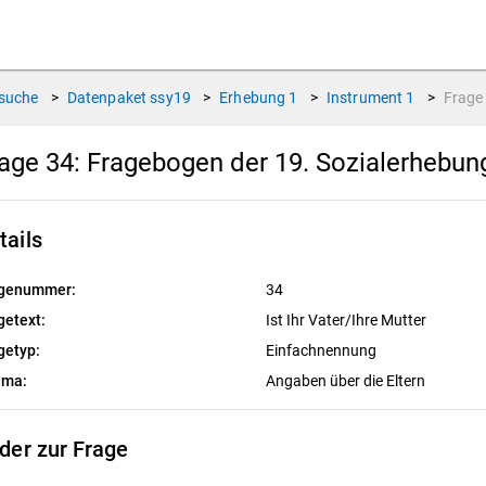
suche
>
Datenpaket
ssy19
>
Erhebung
1
>
Instrument
1
>
Frag
age 34:
Fragebogen der 19. Sozialerhebu
tails
genummer:
34
getext:
Ist Ihr Vater/Ihre Mutter
getyp:
Einfachnennung
ema:
Angaben über die Eltern
lder zur Frage