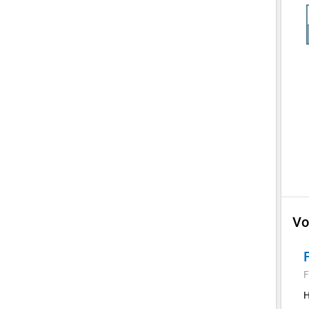
Vo
F
H