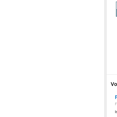
Vo
F
I