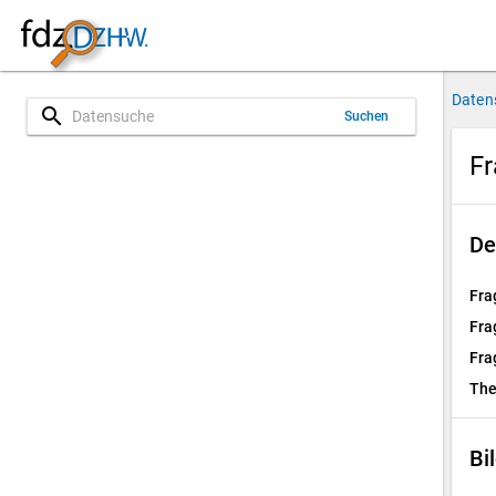
Daten
search
Suchen
Fr
De
Fra
Fra
Fra
Th
Bi