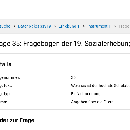
suche
>
Datenpaket
ssy19
>
Erhebung
1
>
Instrument
1
>
Frag
age 35:
Fragebogen der 19. Sozialerhebu
tails
genummer:
35
getext:
Welches ist der höchste Schulab
getyp:
Einfachnennung
ema:
Angaben über die Eltern
lder zur Frage