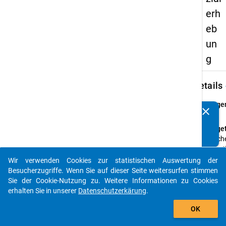
erh
eb
un
g
keybo
Details
Frage
clear
Kennen Sie Publikationen, die auf Basis unserer
37
Datenpakete entstanden sind? Dann teilen Sie uns diese
Fraget
bitte mit...
Welch
üben/
Ihre E
Wir verwenden Cookies zur statistischen Auswertung der
auto_stories
aktuel
Besucherzugriffe. Wenn Sie auf dieser Seite weitersurfen stimmen
zuletz
Sie der Cookie-Nutzung zu. Weitere Informationen zu Cookies
hauptb
erhalten Sie in unserer
Datenschutzerkärung
.
aus?
add_shopping_cart
OK
Anleit
Bitte 