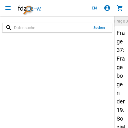
menu
account_circle
shopping_cart
EN
Frage
3
search
Suchen
Fra
ge
37:
Fra
ge
bo
ge
n
der
19.
So
zial