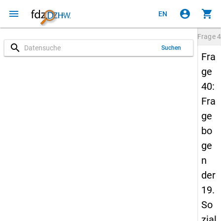
menu
account_circle
shopping_cart
EN
Frage
4
search
Suchen
Fra
ge
40:
Fra
ge
bo
ge
n
der
19.
So
zial