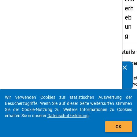
erh
eb
un
g
keybo
Details
Frage
clear
Kennen Sie Publikationen, die auf Basis unserer
40
Datenpakete entstanden sind? Dann teilen Sie uns diese
Fraget
bitte mit...
Wo wo
währe
Somme
Wir verwenden Cookies zur statistischen Auswertung der
auto_stories
2009 
Besucherzugriffe. Wenn Sie auf dieser Seite weitersurfen stimmen
würde
Sie der Cookie-Nutzung zu. Weitere Informationen zu Cookies
liebs
erhalten Sie in unserer
Datenschutzerkärung
.
add_shopping_cart
Anleit
OK
Bitte 
z. B. 