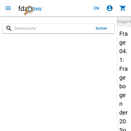
menu
account_circle
shopping_cart
EN
Frage
0
search
Suchen
Fra
ge
04.
1:
Fra
ge
bo
ge
n
der
20.
So