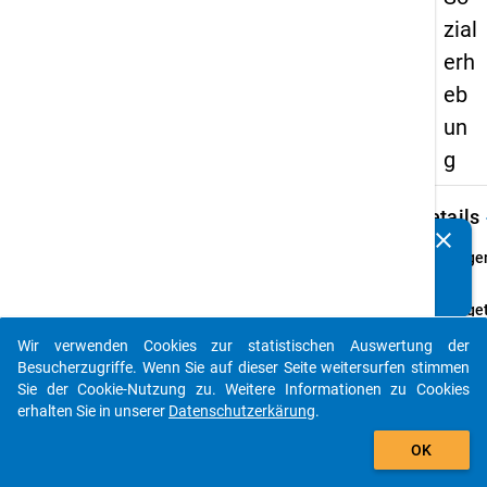
zial
erh
eb
un
g
keybo
Details
clear
Kennen Sie Publikationen, die auf Basis unserer
Frage
Datenpakete entstanden sind? Dann teilen Sie uns diese
04.1
bitte mit...
Fraget
Haben 
Wir verwenden Cookies zur statistischen Auswertung der
einen
auto_stories
Besucherzugriffe. Wenn Sie auf dieser Seite weitersurfen stimmen
Hochs
Sie der Cookie-Nutzung zu. Weitere Informationen zu Cookies
erwor
erhalten Sie in unserer
Datenschutzerkärung
.
Frage
add_shopping_cart
Einfa
OK
Them