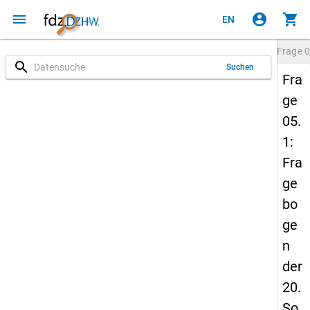
menu
account_circle
shopping_cart
EN
Frage
0
search
Suchen
Fra
ge
05.
1:
Fra
ge
bo
ge
n
der
20.
So