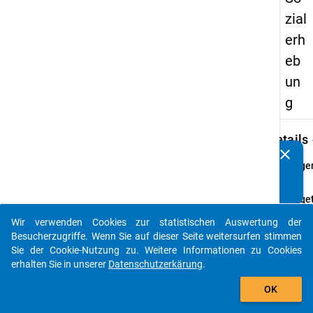
zial
erh
eb
un
g
keybo
Details
clear
Kennen Sie Publikationen, die auf Basis unserer
Frage
Datenpakete entstanden sind? Dann teilen Sie uns diese
05.1
bitte mit...
Fraget
Haben 
Wir verwenden Cookies zur statistischen Auswertung der
Erstim
auto_stories
Besucherzugriffe. Wenn Sie auf dieser Seite weitersurfen stimmen
das
Sie der Cookie-Nutzung zu. Weitere Informationen zu Cookies
Haupt
erhalten Sie in unserer
Datenschutzerkärung
.
oder 
add_shopping_cart
anges
OK
Absch
gewec