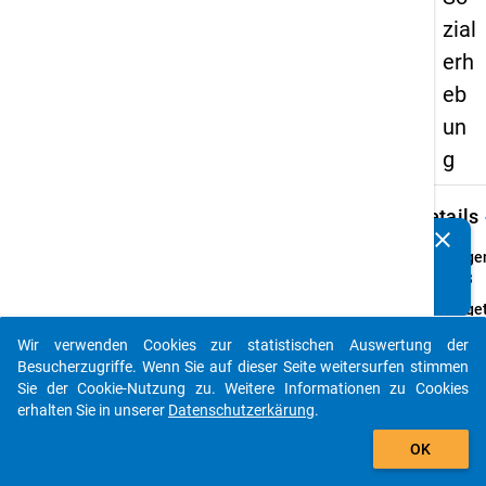
zial
erh
eb
un
g
keybo
Details
clear
Kennen Sie Publikationen, die auf Basis unserer
Frage
Datenpakete entstanden sind? Dann teilen Sie uns diese
11.3
bitte mit...
Fraget
Welche
Wir verwenden Cookies zur statistischen Auswertung der
spielt
auto_stories
Besucherzugriffe. Wenn Sie auf dieser Seite weitersurfen stimmen
folge
Sie der Cookie-Nutzung zu. Weitere Informationen zu Cookies
Gründe
erhalten Sie in unserer
Datenschutzerkärung
.
Wahl I
add_shopping_cart
gegen
OK
Hochs