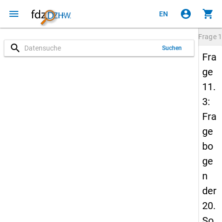
menu
account_circle
shopping_cart
EN
Frage
1
search
Suchen
Fra
ge
11.
3:
Fra
ge
bo
ge
n
der
20.
So