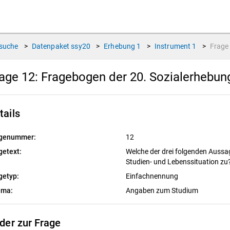
suche
>
Datenpaket
ssy20
>
Erhebung
1
>
Instrument
1
>
Frag
age 12:
Fragebogen der 20. Sozialerhebu
tails
genummer:
12
getext:
Welche der drei folgenden Aussage
Studien- und Lebenssituation zu
getyp:
Einfachnennung
ema:
Angaben zum Studium
lder zur Frage