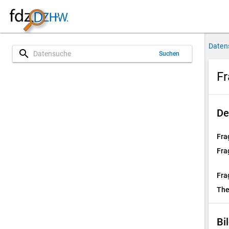
Daten
search
Suchen
Fr
De
Fra
Fra
Fra
Th
Bi