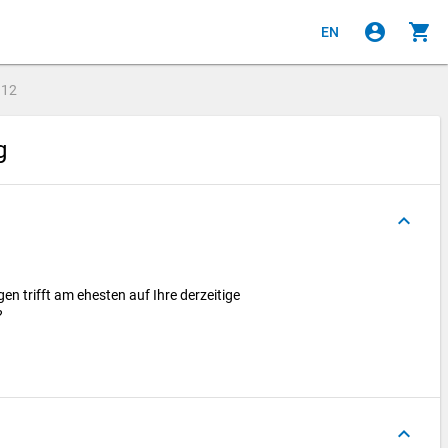
account_circle
shopping_cart
EN
e
12
ng
keyboard_arrow_up
n trifft am ehesten auf Ihre derzeitige
?
keyboard_arrow_up