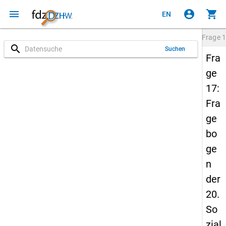
menu
account_circle
shopping_cart
EN
Frage
1
search
Suchen
Fra
ge
17:
Fra
ge
bo
ge
n
der
20.
So
zial