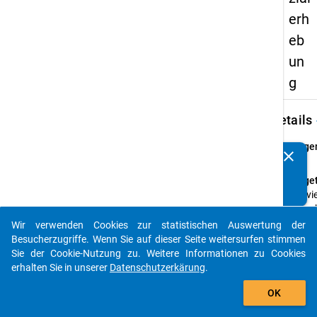
erh
eb
un
g
keybo
Details
Frage
clear
Kennen Sie Publikationen, die auf Basis unserer
17
Datenpakete entstanden sind? Dann teilen Sie uns diese
Fraget
bitte mit...
Wie vi
lagen 
zwisc
Wir verwenden Cookies zur statistischen Auswertung der
auto_stories
Erwer
Besucherzugriffe. Wenn Sie auf dieser Seite weitersurfen stimmen
Studi
Sie der Cookie-Nutzung zu. Weitere Informationen zu Cookies
und d
erhalten Sie in unserer
Datenschutzerkärung
.
Erstim
add_shopping_cart
OK
Anleit
Monat