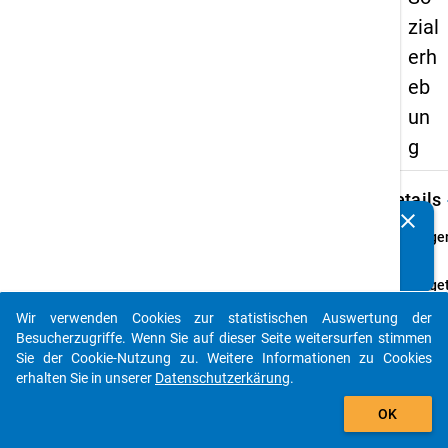
zial
erh
eb
un
g
keybo
Details
clear
Kennen Sie Publikationen, die auf Basis unserer
Frage
Datenpakete entstanden sind? Dann teilen Sie uns diese
19.1
bitte mit...
Fraget
Wie vi
Wir verwenden Cookies zur statistischen Auswertung der
Ihnen
auto_stories
Besucherzugriffe. Wenn Sie auf dieser Seite weitersurfen stimmen
durchs
Sie der Cookie-Nutzung zu. Weitere Informationen zu Cookies
Monat
erhalten Sie in unserer
Datenschutzerkärung
.
Somme
add_shopping_cart
2012 
OK
Verfü
Sie bit