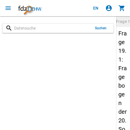
menu
account_circle
shopping_cart
EN
Frage
1
search
Suchen
Fra
ge
19.
1:
Fra
ge
bo
ge
n
der
20.
So