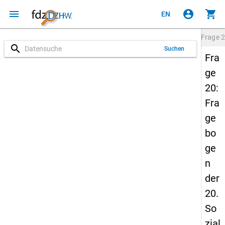
menu
account_circle
shopping_cart
EN
Frage
2
search
Suchen
Fra
ge
20:
Fra
ge
bo
ge
n
der
20.
So
zial