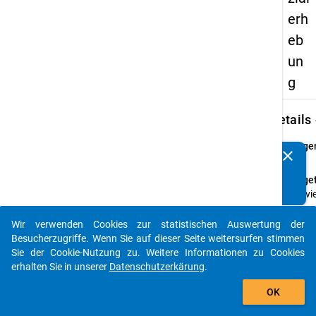
erh
eb
un
g
keybo
Details
Frage
clear
Kennen Sie Publikationen, die auf Basis unserer
20
Datenpakete entstanden sind? Dann teilen Sie uns diese
Fraget
bitte mit...
Wie vi
geben 
durchs
Wir verwenden Cookies zur statistischen Auswertung der
auto_stories
pro M
Besucherzugriffe. Wenn Sie auf dieser Seite weitersurfen stimmen
Somme
Sie der Cookie-Nutzung zu. Weitere Informationen zu Cookies
2012 f
erhalten Sie in unserer
Datenschutzerkärung
.
nachf
add_shopping_cart
OK
aufge
Posit