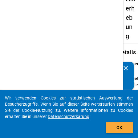
erh
eb
un
g
keybo
Details
Frage
clear
Kennen Sie Publikationen, die auf Basis unserer
22
Datenpakete entstanden sind? Dann teilen Sie uns diese
Fraget
bitte mit...
Werden
Somme
2012 
Wir verwenden Cookies zur statistischen Auswertung der
auto_stories
BAfö
Besucherzugriffe. Wenn Sie auf dieser Seite weitersurfen stimmen
geför
Sie der Cookie-Nutzung zu. Weitere Informationen zu Cookies
erhalten Sie in unserer
Datenschutzerkärung
.
Frage
add_shopping_cart
Einfa
OK
Them