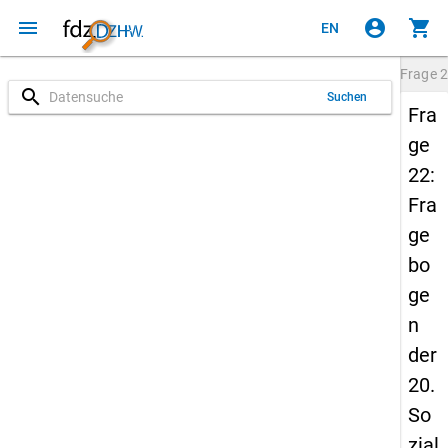
menu
account_circle
shopping_cart
EN
Frage
2
search
Suchen
Fra
ge
22:
Fra
ge
bo
ge
n
der
20.
So
zial