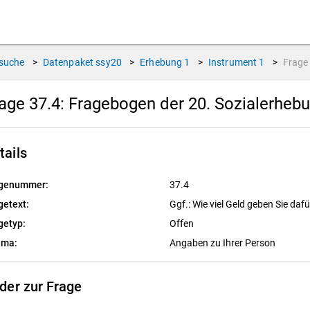
suche
>
Datenpaket
ssy20
>
Erhebung
1
>
Instrument
1
>
Frag
age 37.4:
Fragebogen der 20. Sozialerheb
tails
genummer:
37.4
getext:
Ggf.: Wie viel Geld geben Sie da
getyp:
Offen
ema:
Angaben zu Ihrer Person
lder zur Frage