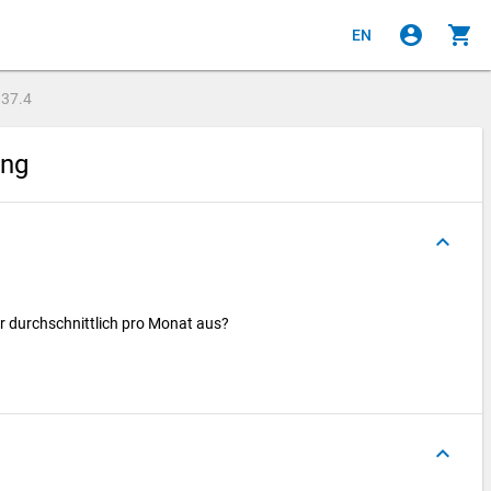
account_circle
shopping_cart
EN
e
37.4
ung
keyboard_arrow_up
für durchschnittlich pro Monat aus?
keyboard_arrow_up