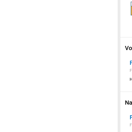
Vo
F
H
Na
F