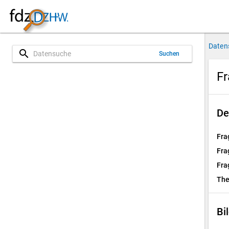
Daten
search
Suchen
Fr
De
Fra
Fra
Fra
Th
Bi