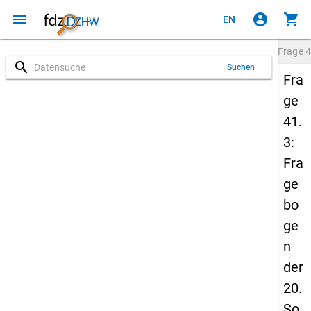
menu
account_circle
shopping_cart
EN
Frage
4
search
Suchen
Fra
ge
41.
3:
Fra
ge
bo
ge
n
der
20.
So