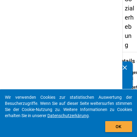
zial
erh
eb
un
g
keybo
Details
clear
Kennen Sie Publikationen, die auf Basis unserer
Frage
Datenpakete entstanden sind? Dann teilen Sie uns diese
41.3
bitte mit...
Fraget
Sind S
Wir verwenden Cookies zur statistischen Auswertung der
dadur
auto_stories
Besucherzugriffe. Wenn Sie auf dieser Seite weitersurfen stimmen
im St
Sie der Cookie-Nutzung zu. Weitere Informationen zu Cookies
beeint
erhalten Sie in unserer
Datenschutzerkärung
.
Einfü
add_shopping_cart
Dem
OK
Bunde