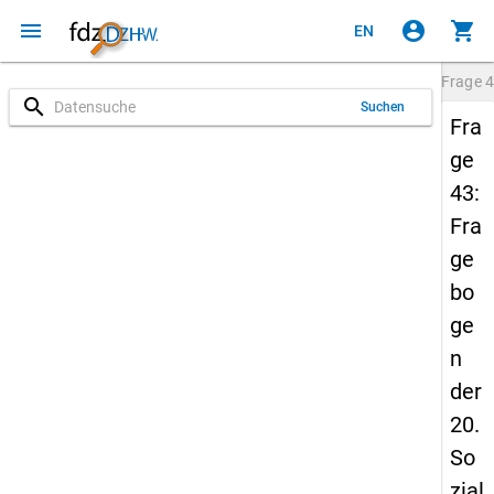
menu
account_circle
shopping_cart
EN
Frage
4
search
Suchen
Fra
ge
43:
Fra
ge
bo
ge
n
der
20.
So
zial