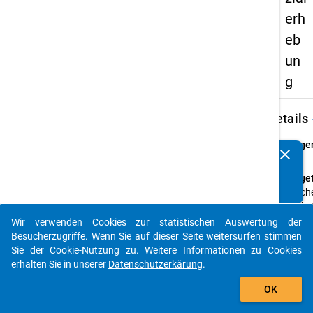
erh
eb
un
g
keybo
Details
Frage
clear
Kennen Sie Publikationen, die auf Basis unserer
43
Datenpakete entstanden sind? Dann teilen Sie uns diese
Fraget
bitte mit...
Welche
höchs
Schul
Wir verwenden Cookies zur statistischen Auswertung der
auto_stories
Ihres
Besucherzugriffe. Wenn Sie auf dieser Seite weitersurfen stimmen
Vaters
Sie der Cookie-Nutzung zu. Weitere Informationen zu Cookies
Mutte
erhalten Sie in unserer
Datenschutzerkärung
.
add_shopping_cart
Frage
OK
Mehrf