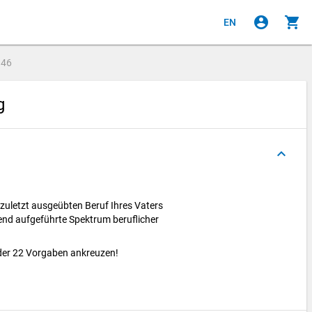
account_circle
shopping_cart
EN
e
46
ng
keyboard_arrow_up
 zuletzt ausgeübten Beruf Ihres Vaters
end aufgeführte Spektrum beruflicher
ne der 22 Vorgaben ankreuzen!