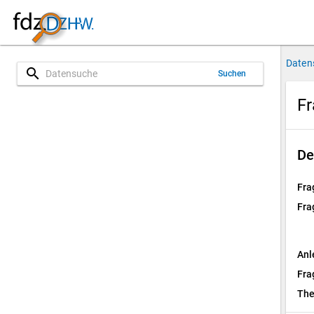
Daten
search
Suchen
Fr
De
Fra
Fra
Anl
Fra
Th