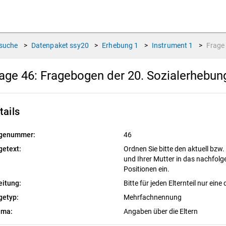
suche
>
Datenpaket
ssy20
>
Erhebung
1
>
Instrument
1
>
Frag
age 46:
Fragebogen der 20. Sozialerhebu
tails
genummer:
46
getext:
Ordnen Sie bitte den aktuell bzw.
und Ihrer Mutter in das nachfolg
Positionen ein.
eitung:
Bitte für jeden Elternteil nur ei
getyp:
Mehrfachnennung
ema:
Angaben über die Eltern