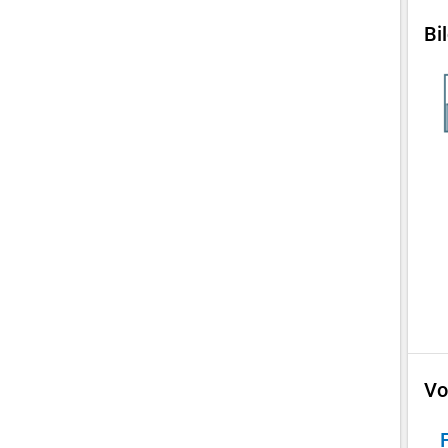
Bi
Vo