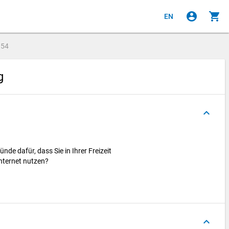
account_circle
shopping_cart
EN
e
54
ng
keyboard_arrow_up
nde dafür, dass Sie in Ihrer Freizeit
nternet nutzen?
keyboard_arrow_up