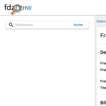
Daten
search
Suchen
Fr
De
Fra
Fra
Fra
Th
Bi