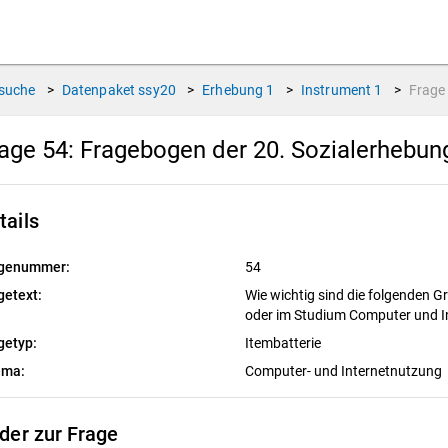
suche
>
Datenpaket
ssy20
>
Erhebung
1
>
Instrument
1
>
Frag
age 54:
Fragebogen der 20. Sozialerhebu
tails
genummer:
54
getext:
Wie wichtig sind die folgenden Grü
oder im Studium Computer und I
getyp:
Itembatterie
ema:
Computer- und Internetnutzung
lder zur Frage